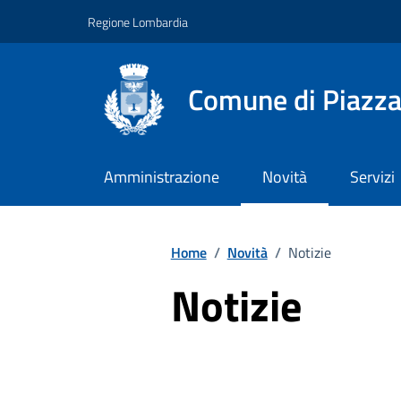
Vai ai contenuti
Vai al footer
Regione Lombardia
Comune di Piazz
Amministrazione
Novità
Servizi
Home
/
Novità
/
Notizie
Notizie