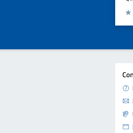
Valut
Valu
Con