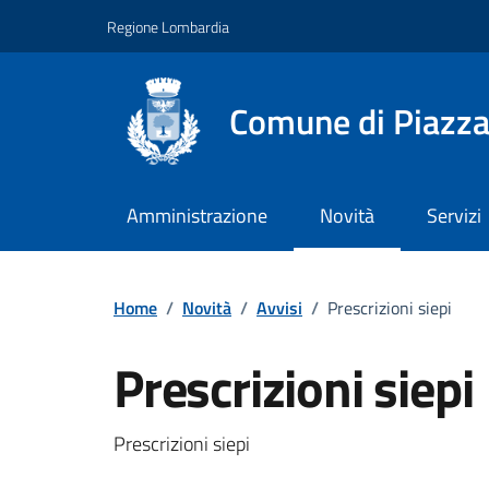
Vai ai contenuti
Vai al footer
Regione Lombardia
Comune di Piazz
Amministrazione
Novità
Servizi
Home
/
Novità
/
Avvisi
/
Prescrizioni siepi
Prescrizioni siepi
Dettagli della notizi
Prescrizioni siepi