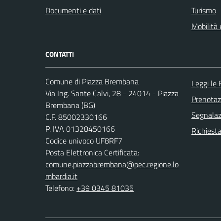
Documenti e dati
Turismo
Mobilità 
CONTATTI
Comune di Piazza Brembana
Leggi le
Via Ing. Sante Calvi, 28 - 24014 - Piazza
Prenota
Brembana (BG)
Segnalazi
C.F. 85002330166
P. IVA 01328450166
Richiesta
Codice univoco UF8RF7
Posta Elettronica Certificata:
comune.piazzabrembana@pec.regione.lo
mbardia.it
Telefono:
+39 0345 81035