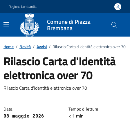
Vai ai contenuti
Vai al footer
Regione Lombardia
Comune di Piazza
Brembana
Home
/
Novità
/
Avvisi
/
Rilascio Carta d'Identità elettronica over 70
Rilascio Carta d'Identità
elettronica over 70
Dettagli della notizia
Rilascio Carta d'Identità elettronica over 70
Data:
Tempo di lettura:
< 1 min
08 maggio 2026