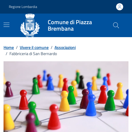
Vai ai contenuti
Vai al footer
Regione Lombardia
Comune di Piazza
Brembana
Home
/
Vivere il comune
/
Associazioni
/
Fabbriceria di San Bernardo