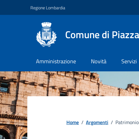
Vai ai contenuti
Vai al footer
Regione Lombardia
Comune di Piazz
Amministrazione
Novità
Servizi
Home
/
Argomenti
/
Patrimonio