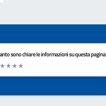
nto sono chiare le informazioni su questa pagina
a da 1 a 5 stelle la pagina
ta 1 stelle su 5
Valuta 2 stelle su 5
Valuta 3 stelle su 5
Valuta 4 stelle su 5
Valuta 5 stelle su 5