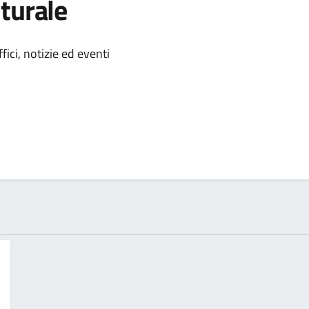
turale
 notizia
ici, notizie ed eventi