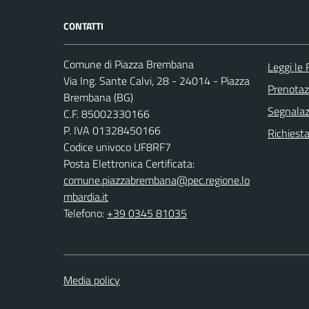
CONTATTI
Comune di Piazza Brembana
Leggi le
Via Ing. Sante Calvi, 28 - 24014 - Piazza
Prenota
Brembana (BG)
Segnalazi
C.F. 85002330166
P. IVA 01328450166
Richiesta
Codice univoco UF8RF7
Posta Elettronica Certificata:
comune.piazzabrembana@pec.regione.lo
mbardia.it
Telefono:
+39 0345 81035
Media policy