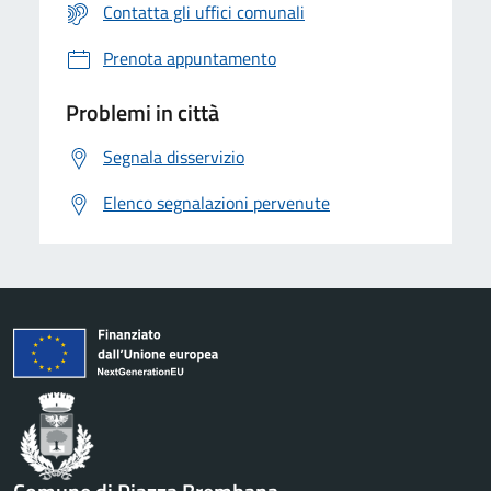
Contatta gli uffici comunali
Prenota appuntamento
Problemi in città
Segnala disservizio
Elenco segnalazioni pervenute