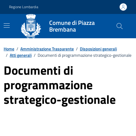
Vai ai contenuti
Vai al footer
Regione Lombardia
Comune di Piazza
Brembana
Home
/
Amministrazione Trasparente
/
Disposizioni generali
/
Atti generali
/
Documenti di programmazione strategico-gestionale
Documenti di
programmazione
strategico-gestionale