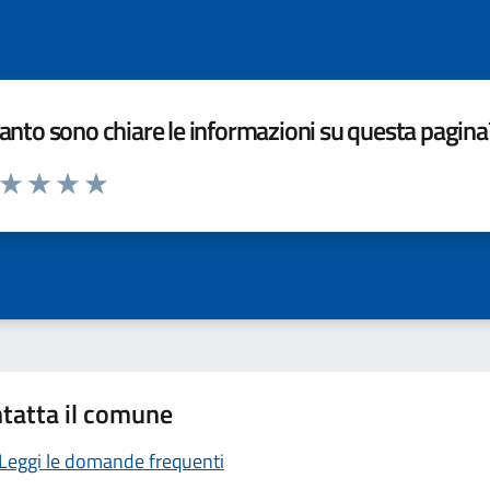
nto sono chiare le informazioni su questa pagina
a da 1 a 5 stelle la pagina
ta 1 stelle su 5
Valuta 2 stelle su 5
Valuta 3 stelle su 5
Valuta 4 stelle su 5
Valuta 5 stelle su 5
tatta il comune
Leggi le domande frequenti