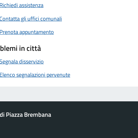
Richiedi assistenza
Contatta gli uffici comunali
Prenota appuntamento
blemi in città
Segnala disservizio
Elenco segnalazioni pervenute
di Piazza Brembana