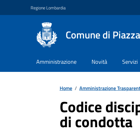
Vai ai contenuti
Vai al footer
Regione Lombardia
Comune di Piazz
Amministrazione
Novità
Servizi
Home
/
Amministrazione Trasparen
Codice disci
di condotta