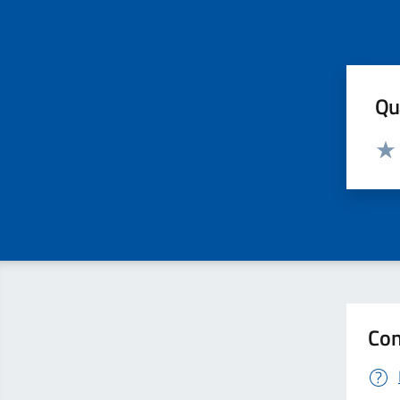
Qua
Valut
Valu
Con