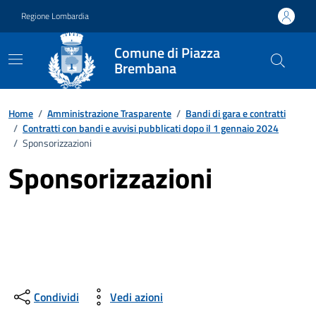
Vai ai contenuti
Vai al footer
Regione Lombardia
Comune di Piazza
Brembana
Home
/
Amministrazione Trasparente
/
Bandi di gara e contratti
/
Contratti con bandi e avvisi pubblicati dopo il 1 gennaio 2024
/
Sponsorizzazioni
Sponsorizzazioni
Condividi
Vedi azioni