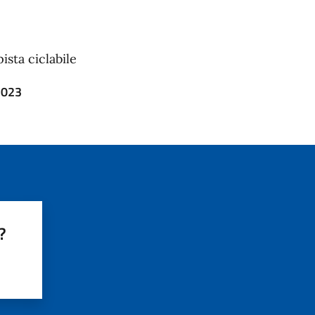
pista ciclabile
2023
?