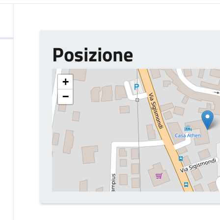
Posizione
+
−