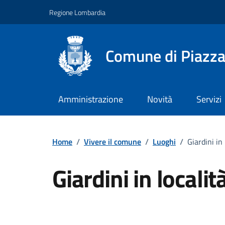
Vai ai contenuti
Vai al footer
Regione Lombardia
Comune di Piazz
Amministrazione
Novità
Servizi
Home
/
Vivere il comune
/
Luoghi
/
Giardini in
Giardini in locali