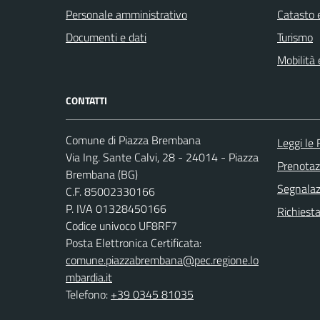
Personale amministrativo
Catasto e
Documenti e dati
Turismo
Mobilità 
CONTATTI
Comune di Piazza Brembana
Leggi le
Via Ing. Sante Calvi, 28 - 24014 - Piazza
Prenota
Brembana (BG)
Segnalazi
C.F. 85002330166
P. IVA 01328450166
Richiesta
Codice univoco UF8RF7
Posta Elettronica Certificata:
comune.piazzabrembana@pec.regione.lo
mbardia.it
Telefono:
+39 0345 81035