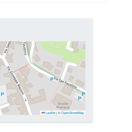
Leaflet
|
©
OpenStreetMap