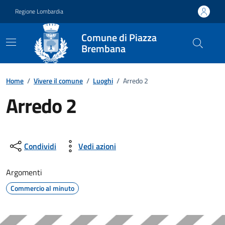
Vai ai contenuti
Vai al footer
Regione Lombardia
Comune di Piazza
Brembana
Home
/
Vivere il comune
/
Luoghi
/
Arredo 2
Arredo 2
Condividi
Vedi azioni
Argomenti
Commercio al minuto