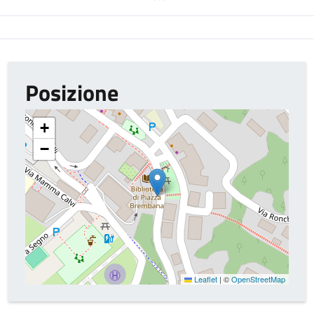
Posizione
+
−
Leaflet
|
©
OpenStreetMap