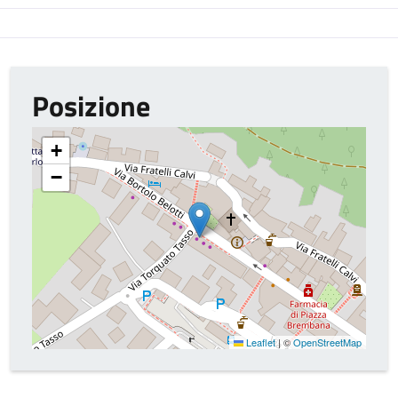
Posizione
+
−
Leaflet
|
©
OpenStreetMap