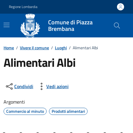
Vai ai contenuti
Vai al footer
Regione Lombardia
Comune di Piazza
Brembana
Home
/
Vivere il comune
/
Luoghi
/
Alimentari Albi
Alimentari Albi
Condividi
Vedi azioni
Argomenti
Commercio al minuto
Prodotti alimentari