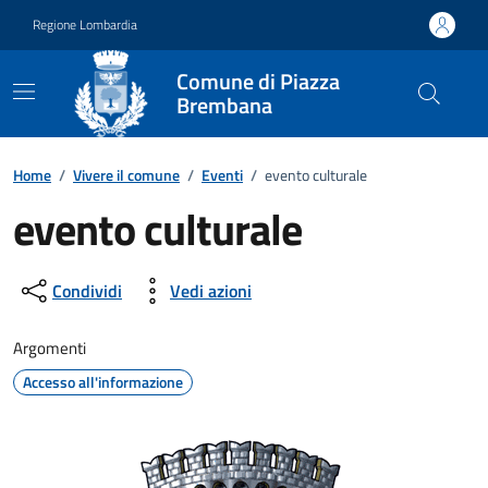
Vai ai contenuti
Vai al footer
Regione Lombardia
Comune di Piazza
Brembana
Home
/
Vivere il comune
/
Eventi
/
evento culturale
evento culturale
Dettagli della notizia
Condividi
Vedi azioni
Argomenti
Accesso all'informazione