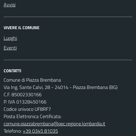
Avvisi
VIVERE IL COMUNE
Luoghi
Eventi
CONTATTI
Comune di Piazza Brembana
Via Ing. Sante Calvi, 28 - 24014 - Piazza Brembana (BG)
C.F. 85002330166
P. IVA 01328450166
Codice univoco UF8RF7
Posta Elettronica Certificata:
comune.piazzabrembana@pec.regione.lombardia.it
Telefono:
+39 0345 81035