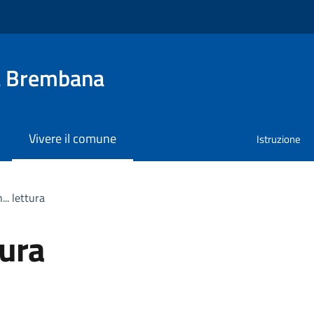
a Brembana
Vivere il comune
Istruzione
... lettura
tura
a