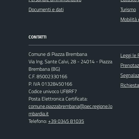
Documenti e dati
Turismo
Mobilità 
CONTATTI
Comune di Piazza Brembana
Leggi le
Via Ing. Sante Calvi, 28 - 24014 - Piazza
Prenota
Brembana (BG)
Segnalazi
C.F. 85002330166
P. IVA 01328450166
Richiesta
Codice univoco UF8RF7
Posta Elettronica Certificata:
comune.piazzabrembana@pec.regione.lo
mbardia.it
Telefono:
+39 0345 81035