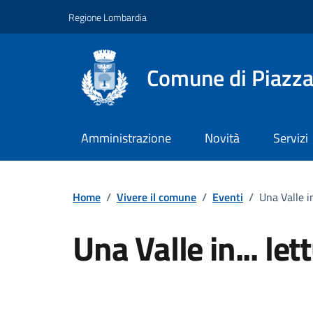
Vai ai contenuti
Vai al footer
Regione Lombardia
Comune di Piazz
Amministrazione
Novità
Servizi
Home
/
Vivere il comune
/
Eventi
/
Una Valle in
Una Valle in... let
Dettagli della notizi