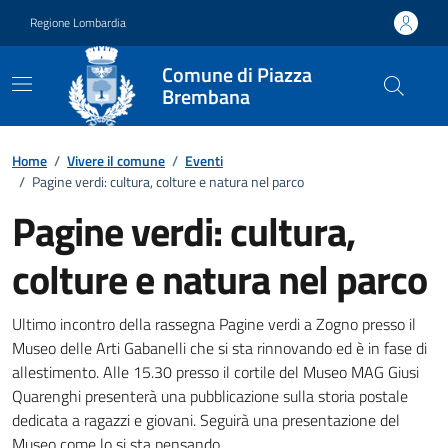
Vai ai contenuti
Vai al footer
Regione Lombardia
Comune di Piazza
Brembana
Home
/
Vivere il comune
/
Eventi
/
Pagine verdi: cultura, colture e natura nel parco
Pagine verdi: cultura,
colture e natura nel parco
Dettagli della notizia
Ultimo incontro della rassegna Pagine verdi a Zogno presso il
Museo delle Arti Gabanelli che si sta rinnovando ed è in fase di
allestimento. Alle 15.30 presso il cortile del Museo MAG Giusi
Quarenghi presenterà una pubblicazione sulla storia postale
dedicata a ragazzi e giovani. Seguirà una presentazione del
Museo come lo si sta pensando