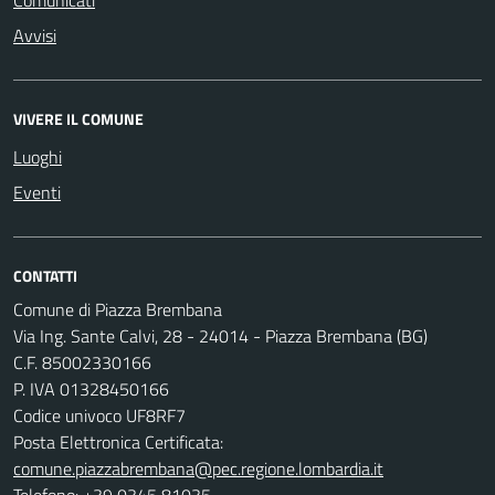
Avvisi
VIVERE IL COMUNE
Luoghi
Eventi
CONTATTI
Comune di Piazza Brembana
Via Ing. Sante Calvi, 28 - 24014 - Piazza Brembana (BG)
C.F. 85002330166
P. IVA 01328450166
Codice univoco UF8RF7
Posta Elettronica Certificata:
comune.piazzabrembana@pec.regione.lombardia.it
Telefono:
+39 0345 81035