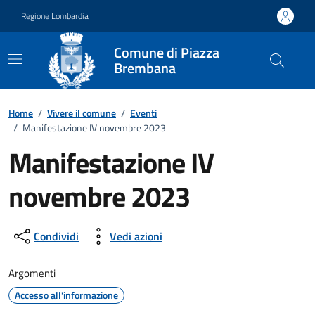
Vai ai contenuti
Vai al footer
Regione Lombardia
Comune di Piazza
Brembana
Home
/
Vivere il comune
/
Eventi
/
Manifestazione IV novembre 2023
Manifestazione IV
novembre 2023
Dettagli della notizia
Condividi
Vedi azioni
Argomenti
Accesso all'informazione