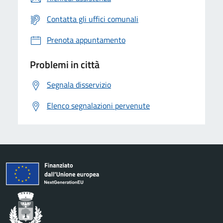
Contatta gli uffici comunali
Prenota appuntamento
Problemi in città
Segnala disservizio
Elenco segnalazioni pervenute