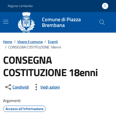
Vai ai contenuti
Vai al footer
Regione Lombardia
Comune di Piazza
Brembana
Home
/
Vivere il comune
/
Eventi
/
CONSEGNA COSTITUZIONE 18enni
CONSEGNA
COSTITUZIONE 18enni
Dettagli della notizia
Condividi
Vedi azioni
Argomenti
Accesso all'informazione