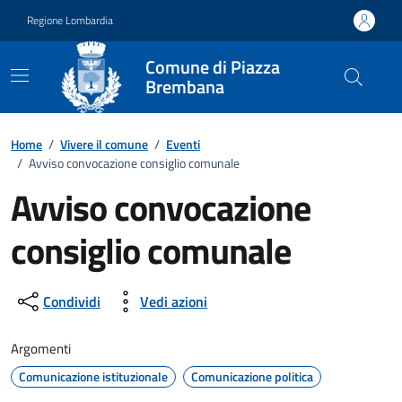
Vai ai contenuti
Vai al footer
Regione Lombardia
Comune di Piazza
Brembana
Home
/
Vivere il comune
/
Eventi
/
Avviso convocazione consiglio comunale
Avviso convocazione
consiglio comunale
Dettagli della notizia
Condividi
Vedi azioni
Argomenti
Comunicazione istituzionale
Comunicazione politica