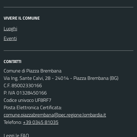
VIVERE IL COMUNE
Luoghi
Eventi
CONTATTI
Comune di Piazza Brembana
Via Ing. Sante Calvi, 28 - 24014 - Piazza Brembana (BG)
C.F. 85002330166
P. IVA 01328450166
Codice univoco UF8RF7
Posta Elettronica Certificata:
comune.piazzabrembana@pec.regione.lombardia.it
Telefono:
+39 0345 81035
Leggi le FAQ