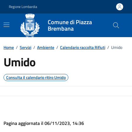
Vai ai contenuti
Vai al footer
Regione Lombardia
Comune di Piazza
Brembana
Dettaglio raccolta rifiuti
Home
/
Servizi
/
Ambiente
/
Calendario raccolta Rifiuti
/
Umido
Umido
Consulta il calendario ritiro Umido
Pagina aggiornata il 06/11/2023, 14:36