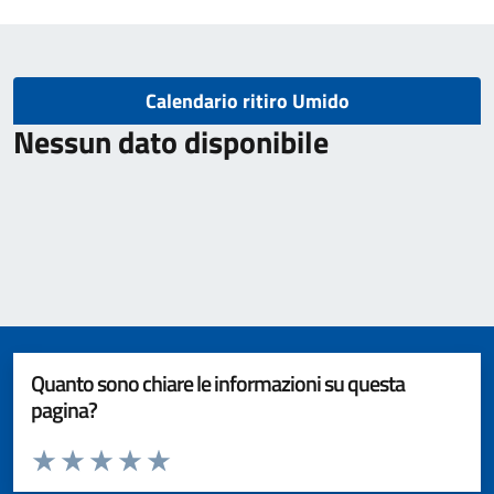
Calendario ritiro Umido
Nessun dato disponibile
Quanto sono chiare le informazioni su questa
pagina?
Valuta da 1 a 5 stelle la pagina
Valuta 1 stelle su 5
Valuta 2 stelle su 5
Valuta 3 stelle su 5
Valuta 4 stelle su 5
Valuta 5 stelle su 5