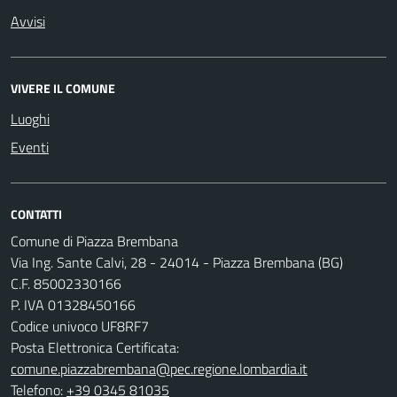
Avvisi
VIVERE IL COMUNE
Luoghi
Eventi
CONTATTI
Comune di Piazza Brembana
Via Ing. Sante Calvi, 28 - 24014 - Piazza Brembana (BG)
C.F. 85002330166
P. IVA 01328450166
Codice univoco UF8RF7
Posta Elettronica Certificata:
comune.piazzabrembana@pec.regione.lombardia.it
Telefono:
+39 0345 81035