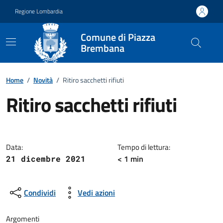
Vai ai contenuti
Vai al footer
Regione Lombardia
Comune di Piazza
Brembana
Home
/
Novità
/
Ritiro sacchetti rifiuti
Ritiro sacchetti rifiuti
Dettagli della notizia
Data:
Tempo di lettura:
< 1 min
21 dicembre 2021
Condividi
Vedi azioni
Argomenti