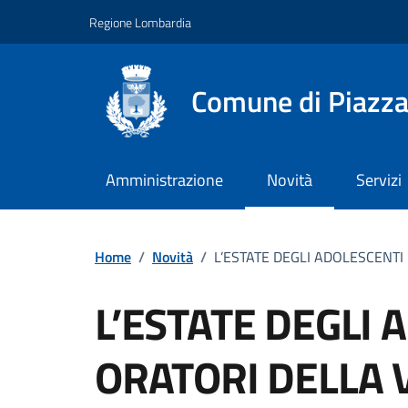
Vai ai contenuti
Vai al footer
Regione Lombardia
Comune di Piazz
Amministrazione
Novità
Servizi
Home
/
Novità
/
L’ESTATE DEGLI ADOLESCENT
L’ESTATE DEGLI 
ORATORI DELLA