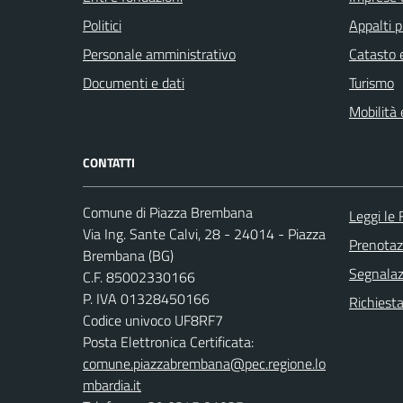
Politici
Appalti p
Personale amministrativo
Catasto e
Documenti e dati
Turismo
Mobilità 
CONTATTI
Comune di Piazza Brembana
Leggi le
Via Ing. Sante Calvi, 28 - 24014 - Piazza
Prenota
Brembana (BG)
Segnalazi
C.F. 85002330166
P. IVA 01328450166
Richiesta
Codice univoco UF8RF7
Posta Elettronica Certificata:
comune.piazzabrembana@pec.regione.lo
mbardia.it