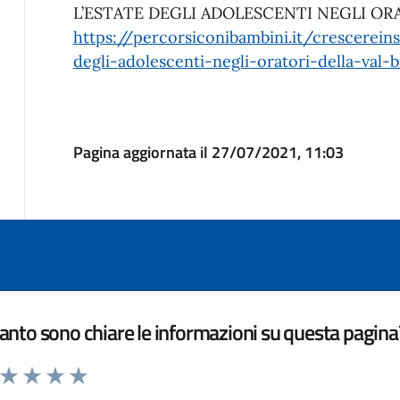
L’ESTATE DEGLI ADOLESCENTI NEGLI OR
https://percorsiconibambini.
it/crescerein
degli-
adolescenti-negli-oratori-
della-val
Pagina aggiornata il 27/07/2021, 11:03
nto sono chiare le informazioni su questa pagina
a da 1 a 5 stelle la pagina
ta 1 stelle su 5
Valuta 2 stelle su 5
Valuta 3 stelle su 5
Valuta 4 stelle su 5
Valuta 5 stelle su 5