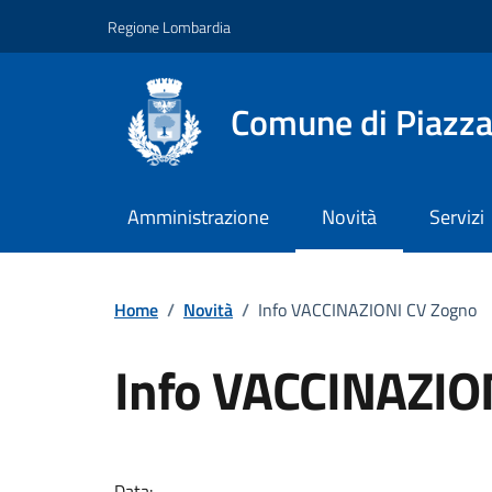
Vai ai contenuti
Vai al footer
Regione Lombardia
Comune di Piazz
Amministrazione
Novità
Servizi
Home
/
Novità
/
Info VACCINAZIONI CV Zogno
Info VACCINAZIO
Dettagli della notizi
Data: