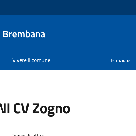
a Brembana
Vivere il comune
Istruzione
NI CV Zogno
a
Tempo di lettura: