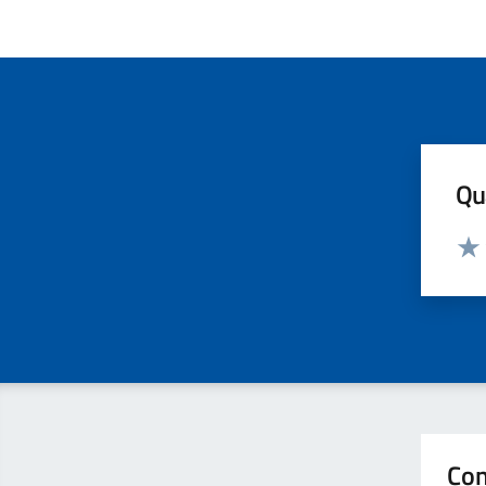
Qua
Valut
Valu
Con