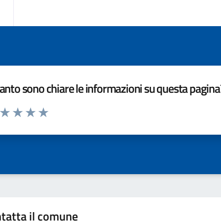
nto sono chiare le informazioni su questa pagina
a da 1 a 5 stelle la pagina
ta 1 stelle su 5
Valuta 2 stelle su 5
Valuta 3 stelle su 5
Valuta 4 stelle su 5
Valuta 5 stelle su 5
tatta il comune