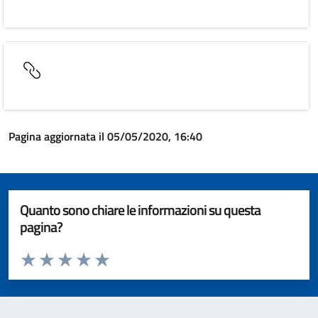
Pagina aggiornata il 05/05/2020, 16:40
Quanto sono chiare le informazioni su questa
pagina?
Valuta da 1 a 5 stelle la pagina
Valuta 1 stelle su 5
Valuta 2 stelle su 5
Valuta 3 stelle su 5
Valuta 4 stelle su 5
Valuta 5 stelle su 5