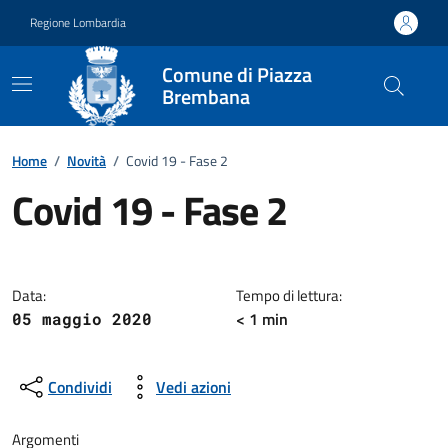
Vai ai contenuti
Vai al footer
Regione Lombardia
Comune di Piazza
Brembana
Home
/
Novità
/
Covid 19 - Fase 2
Covid 19 - Fase 2
Dettagli della notizia
Data:
Tempo di lettura:
< 1 min
05 maggio 2020
Condividi
Vedi azioni
Argomenti