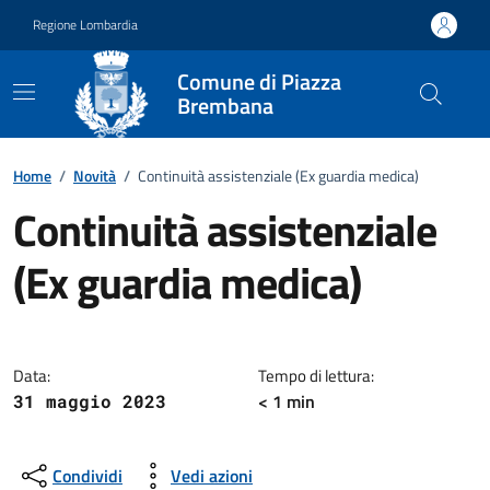
Vai ai contenuti
Vai al footer
Regione Lombardia
Comune di Piazza
Brembana
Home
/
Novità
/
Continuità assistenziale (Ex guardia medica)
Continuità assistenziale
(Ex guardia medica)
Dettagli della notizia
Data:
Tempo di lettura:
< 1 min
31 maggio 2023
Condividi
Vedi azioni