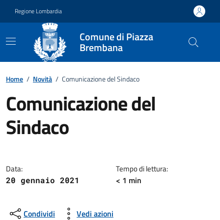
Vai ai contenuti
Vai al footer
Regione Lombardia
Comune di Piazza
Brembana
Home
/
Novità
/
Comunicazione del Sindaco
Comunicazione del
Sindaco
Dettagli della notizia
Data:
Tempo di lettura:
< 1 min
20 gennaio 2021
Condividi
Vedi azioni