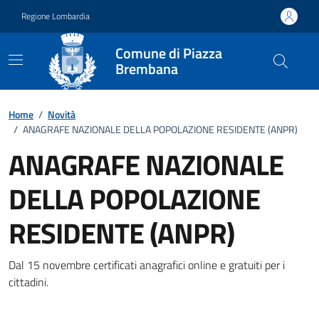
Vai ai contenuti
Vai al footer
Regione Lombardia
Comune di Piazza
Brembana
Home
/
Novità
/
ANAGRAFE NAZIONALE DELLA POPOLAZIONE RESIDENTE (ANPR)
ANAGRAFE NAZIONALE
DELLA POPOLAZIONE
RESIDENTE (ANPR)
Dettagli della notizia
Dal 15 novembre certificati anagrafici online e gratuiti per i
cittadini.