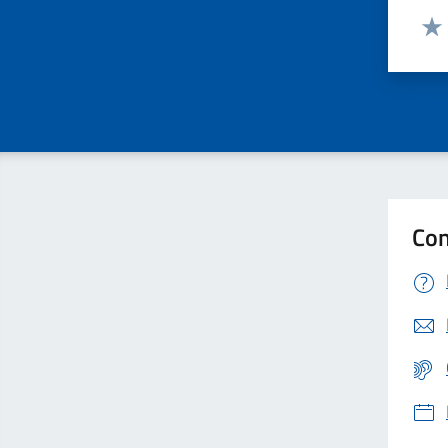
Valut
Valu
Con