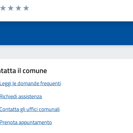
a da 1 a 5 stelle la pagina
ta 1 stelle su 5
Valuta 2 stelle su 5
Valuta 3 stelle su 5
Valuta 4 stelle su 5
Valuta 5 stelle su 5
tatta il comune
Leggi le domande frequenti
Richiedi assistenza
Contatta gli uffici comunali
Prenota appuntamento