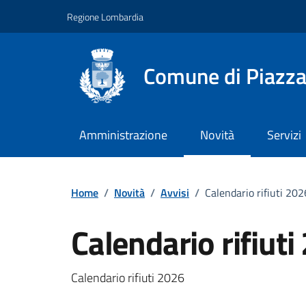
Vai ai contenuti
Vai al footer
Regione Lombardia
Comune di Piazz
Amministrazione
Novità
Servizi
Home
/
Novità
/
Avvisi
/
Calendario rifiuti 202
Calendario rifiuti
Dettagli della notizi
Calendario rifiuti 2026