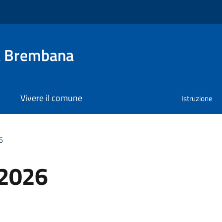
a Brembana
Vivere il comune
Istruzione
6
 2026
a