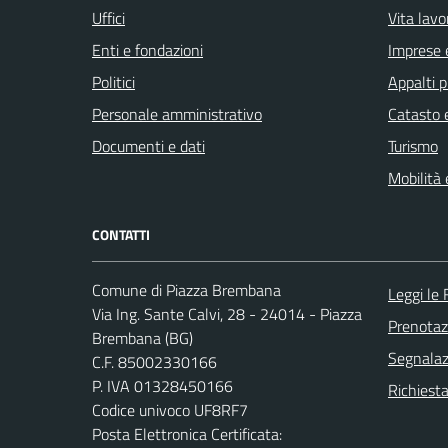
Uffici
Vita lavo
Enti e fondazioni
Imprese 
Politici
Appalti p
Personale amministrativo
Catasto e
Documenti e dati
Turismo
Mobilità 
CONTATTI
Comune di Piazza Brembana
Leggi le
Via Ing. Sante Calvi, 28 - 24014 - Piazza
Prenota
Brembana (BG)
Segnalazi
C.F. 85002330166
P. IVA 01328450166
Richiesta
Codice univoco UF8RF7
Posta Elettronica Certificata: