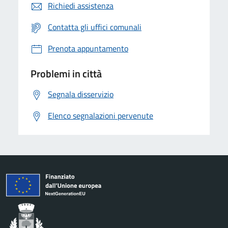
Richiedi assistenza
Contatta gli uffici comunali
Prenota appuntamento
Problemi in città
Segnala disservizio
Elenco segnalazioni pervenute