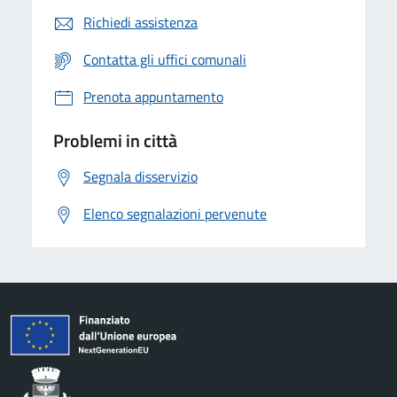
Richiedi assistenza
Contatta gli uffici comunali
Prenota appuntamento
Problemi in città
Segnala disservizio
Elenco segnalazioni pervenute