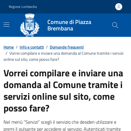
Vai ai contenuti
Vai al footer
Regione Lombardia
Comune di Piazza
Brembana
Dettagli FAQ
Home
/
Info e contatti
/
Domande frequenti
/
Vorrei compilare e inviare una domanda al Comune tramite i servizi
online sul sito, come posso fare?
Vorrei compilare e inviare una
domanda al Comune tramite i
servizi online sul sito, come
posso fare?
Nel menù “Servizi” scegli il servizio che desideri utilizzare e
premi il pulsante per accedere al servizio. Autenticati tramite