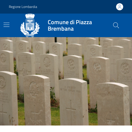
Vai ai contenuti
Vai al footer
Regione Lombardia
Comune di Piazza
Brembana