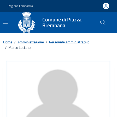
Vai ai contenuti
Vai al footer
Regione Lombardia
Comune di Piazza
Brembana
Home
/
Amministrazione
/
Personale amministrativo
/
Marco Luciano